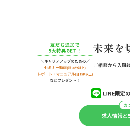
未来を
友だち追加で
5⼤特典
GET！
＼キャリアアップのための／
ご相談から入職
セミナー動画
(計60分以上)
レポート・マニュアル
(計15P以上)
などプレゼント！
LINE限
カ
求人情報と