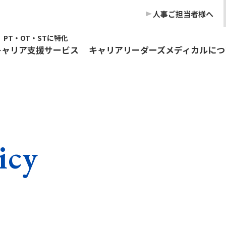
⼈事ご担当者様へ
な方はご相談ください
無料・有料サポート範囲
PT‧OT‧STに特化
キャリア⽀援サービス
キャリアリーダーズメディカルにつ
ビスの流れ
利用者の声
ャリア支援
タビュー
作業療法士のキャリア支援
利⽤者の声
言語聴覚士の
最新転職
icy