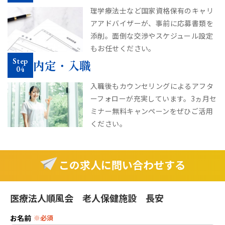
理学療法士など国家資格保有のキャリ
アアドバイザーが、事前に応募書類を
添削。面倒な交渉やスケジュール設定
もお任せください。
Step
内定・入職
04
入職後もカウンセリングによるアフタ
ーフォローが充実しています。
3ヵ月セ
ミナー無料キャンペーンをぜひご活用
ください。
この求人に問い合わせする
医療法人順風会 老人保健施設 長安
お名前
※必須